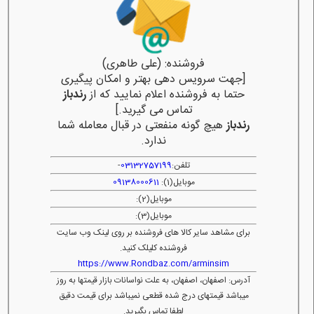
فروشنده: (علی طاهری)
[جهت سرویس دهی بهتر و امکان پیگیری
حتما به فروشنده اعلام نمایید که از
رندباز
تماس می گیرید.]
رندباز
هیچ گونه منفعتی در قبال معامله شما
ندارد.
تلفن:
03132757199
-
موبایل(1):
09138000611
موبایل(2):
موبایل(3):
برای مشاهد سایر کالا های فروشنده بر روی لینک وب سایت
فروشنده کلیلک کنید.
https://www.Rondbaz.com/arminsim
آدرس: اصفهان، اصفهان، به علت نواسانات بازار قیمتها به روز
میباشد قیمتهای درج شده قطعی نمیباشد برای قیمت دقیق
لطفا تماس بگیرید.