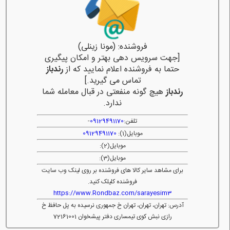
فروشنده: (مونا زینلی)
[جهت سرویس دهی بهتر و امکان پیگیری
حتما به فروشنده اعلام نمایید که از
رندباز
تماس می گیرید.]
رندباز
هیچ گونه منفعتی در قبال معامله شما
ندارد.
تلفن:
09129491170
-
موبایل(1):
09129491170
موبایل(2):
موبایل(3):
برای مشاهد سایر کالا های فروشنده بر روی لینک وب سایت
فروشنده کلیلک کنید.
https://www.Rondbaz.com/sarayesim3
آدرس: تهران، تهران، تهران خ جمهوری نرسیده به پل حافظ خ
رازی نبش کوی تیمساری دفتر پیشخوان 72161001