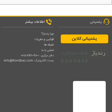
اطلاعات بیشتر
پشتیبانی
چرا رندباز؟
پشتیبانی آنلاین
قوانین و مقررات
تعرفه ها
تماس با ما
دفتر مرکزی :
02128420920
پست الکترونیک:
info@Rondbaz.com