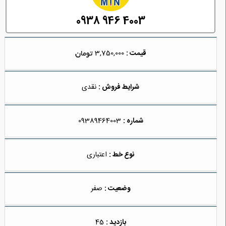
0938 946 4003
قیمت :
3,750,000
شرایط فروش :
نقدی
شماره :
09389464003
نوع خط :
اعتباری
وضعیت :
صفر
بازدید :
45