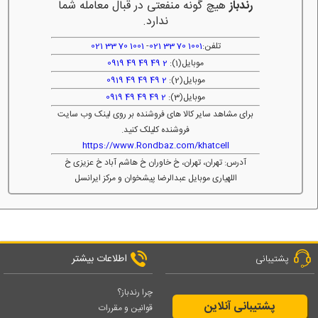
رندباز
هیچ گونه منفعتی در قبال معامله شما
ندارد.
تلفن:
1001 70 33 021
-
1001 70 33 021
موبایل(1):
2 49 49 49 0919
موبایل(2):
2 49 49 49 0919
موبایل(3):
2 49 49 49 0919
برای مشاهد سایر کالا های فروشنده بر روی لینک وب سایت
فروشنده کلیلک کنید.
https://www.Rondbaz.com/khatcell
آدرس: تهران، تهران، خ خاوران خ هاشم آباد خ عزیزی خ
اللهیاری موبایل عبدالرضا پیشخوان و مرکز ایرانسل
اطلاعات بیشتر
پشتیبانی
چرا رندباز؟
پشتیبانی آنلاین
قوانین و مقررات