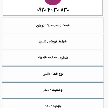
0920 40 30 830
قیمت :
29,000,000
شرایط فروش :
نقدی
شماره :
09204030830
نوع خط :
دائمی
وضعیت :
صفر
بازدید :
940