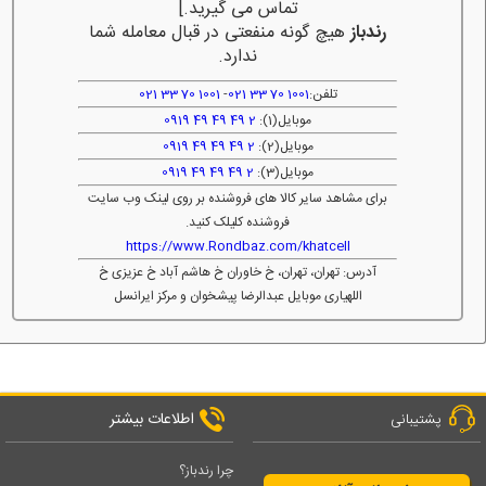
تماس می گیرید.]
رندباز
هیچ گونه منفعتی در قبال معامله شما
ندارد.
تلفن:
1001 70 33 021
-
1001 70 33 021
موبایل(1):
2 49 49 49 0919
موبایل(2):
2 49 49 49 0919
موبایل(3):
2 49 49 49 0919
برای مشاهد سایر کالا های فروشنده بر روی لینک وب سایت
فروشنده کلیلک کنید.
https://www.Rondbaz.com/khatcell
آدرس: تهران، تهران، خ خاوران خ هاشم آباد خ عزیزی خ
اللهیاری موبایل عبدالرضا پیشخوان و مرکز ایرانسل
اطلاعات بیشتر
پشتیبانی
چرا رندباز؟