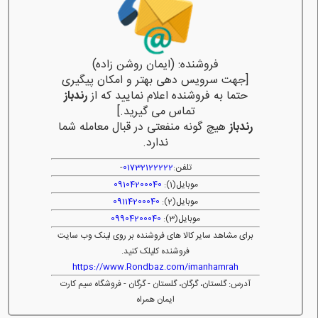
فروشنده: (ایمان روشن زاده)
[جهت سرویس دهی بهتر و امکان پیگیری
حتما به فروشنده اعلام نمایید که از
رندباز
تماس می گیرید.]
رندباز
هیچ گونه منفعتی در قبال معامله شما
ندارد.
تلفن:
01732122222
-
موبایل(1):
09104200040
موبایل(2):
09114200040
موبایل(3):
09904200040
برای مشاهد سایر کالا های فروشنده بر روی لینک وب سایت
فروشنده کلیلک کنید.
https://www.Rondbaz.com/imanhamrah
آدرس: گلستان، گرگان، گلستان - گرگان - فروشگاه سیم کارت
ایمان همراه