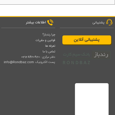
اطلاعات بیشتر
پشتیبانی
چرا رندباز؟
پشتیبانی آنلاین
قوانین و مقررات
تعرفه ها
تماس با ما
دفتر مرکزی :
02128420920
پست الکترونیک:
info@Rondbaz.com