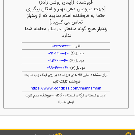
فروشنده: (ایمان روشن زاده)
[جهت سرویس دهی بهتر و امکان پیگیری
حتما به فروشنده اعلام نمایید که از
رندباز
تماس می گیرید.]
رندباز
هیچ گونه منفعتی در قبال معامله شما
ندارد.
تلفن:
01732122222
-
موبایل(1):
09104200040
موبایل(2):
09114200040
موبایل(3):
09904200040
برای مشاهد سایر کالا های فروشنده بر روی لینک وب سایت
فروشنده کلیلک کنید.
https://www.Rondbaz.com/imanhamrah
آدرس: گلستان، گرگان، گلستان - گرگان - فروشگاه سیم کارت
ایمان همراه