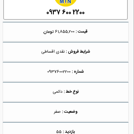
0937 600 2200
قیمت :
61,855,200
شرایط فروش :
نقدی اقساطی
شماره :
09376002200
نوع خط :
دائمی
وضعیت :
صفر
بازدید :
55