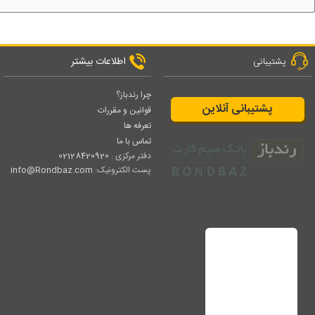
اطلاعات بیشتر
پشتیبانی
چرا رندباز؟
پشتیبانی آنلاین
قوانین و مقررات
تعرفه ها
تماس با ما
دفتر مرکزی :
02128420920
پست الکترونیک:
info@Rondbaz.com