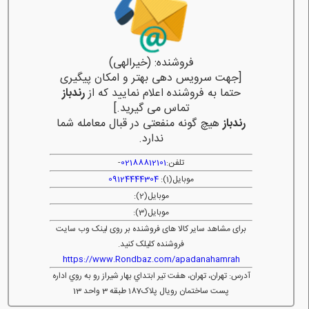
فروشنده: (خیرالهی)
[جهت سرویس دهی بهتر و امکان پیگیری
حتما به فروشنده اعلام نمایید که از
رندباز
تماس می گیرید.]
رندباز
هیچ گونه منفعتی در قبال معامله شما
ندارد.
تلفن:
02188812101
-
موبایل(1):
09124444304
موبایل(2):
موبایل(3):
برای مشاهد سایر کالا های فروشنده بر روی لینک وب سایت
فروشنده کلیلک کنید.
https://www.Rondbaz.com/apadanahamrah
آدرس: تهران، تهران، هفت تير ابتداي بهار شيراز رو به روي اداره
پست ساختمان رویال پلاک187 طبقه 3 واحد 13