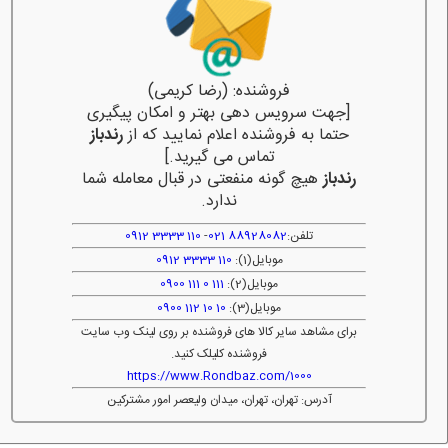
فروشنده: (رضا کریمی)
[جهت سرویس دهی بهتر و امکان پیگیری
حتما به فروشنده اعلام نمایید که از
رندباز
تماس می گیرید.]
رندباز
هیچ گونه منفعتی در قبال معامله شما
ندارد.
تلفن:
88928082 021
-
110 3333 0912
موبایل(1):
110 3333 0912
موبایل(2):
111 0 111 0900
موبایل(3):
10 10 112 0900
برای مشاهد سایر کالا های فروشنده بر روی لینک وب سایت
فروشنده کلیلک کنید.
https://www.Rondbaz.com/1000
آدرس: تهران، تهران، میدان ولیعصر امور مشترکین