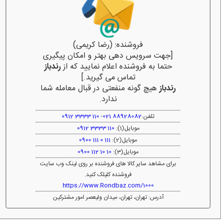
فروشنده: (رضا کریمی)
[جهت سرویس دهی بهتر و امکان پیگیری
حتما به فروشنده اعلام نمایید که از
رندباز
تماس می گیرید.]
رندباز
هیچ گونه منفعتی در قبال معامله شما
ندارد.
تلفن:
88928082 021
-
110 3333 0912
موبایل(1):
110 3333 0912
موبایل(2):
111 0 111 0900
موبایل(3):
10 10 112 0900
برای مشاهد سایر کالا های فروشنده بر روی لینک وب سایت
فروشنده کلیلک کنید.
https://www.Rondbaz.com/1000
آدرس: تهران، تهران، میدان ولیعصر امور مشترکین