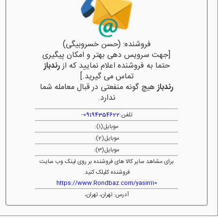
فروشنده: (حسن خسروبیگی)
[جهت سرویس دهی بهتر و امکان پیگیری
حتما به فروشنده اعلام نمایید که از
رندباز
تماس می گیرید.]
رندباز
هیچ گونه منفعتی در قبال معامله شما
ندارد.
تلفن:
09194354622
-
موبایل(1):
موبایل(2):
موبایل(3):
برای مشاهد سایر کالا های فروشنده بر روی لینک وب سایت
فروشنده کلیلک کنید.
https://www.Rondbaz.com/yasin110
آدرس: تهران، تهران،