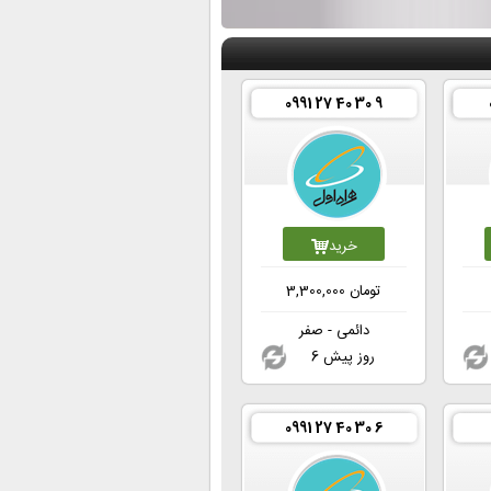
0991 27 40 30 9
خرید
تومان
3,300,000
دائمی - صفر
6 روز پیش
0991 27 40 30 6