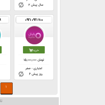
2 سال پیش
2
9
0921 0921 700
خرید
تومان
15,000,000
ت
اعتباری - صفر
6 روز پیش
2
1
تا