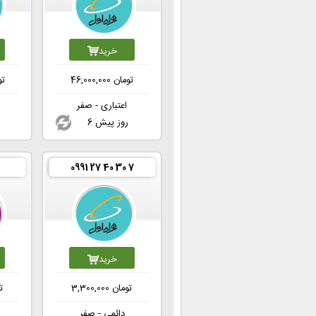
خرید
تومان
46,000,000
تو
اعتباری - صفر
6 روز پیش
0991 27 40 30 7
خرید
تومان
3,300,000
ت
دائمی - صفر