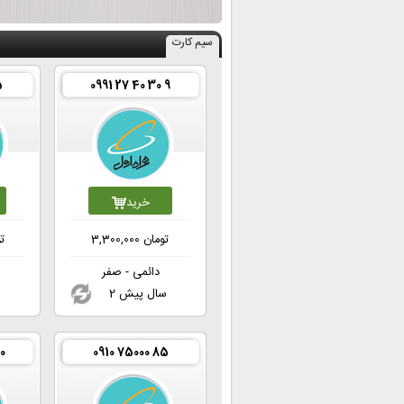
سیم کارت
5
0991 27 40 30 9
خرید
تومان
3,300,000
ت
دائمی - صفر
2 سال پیش
2
10
0910 75000 85