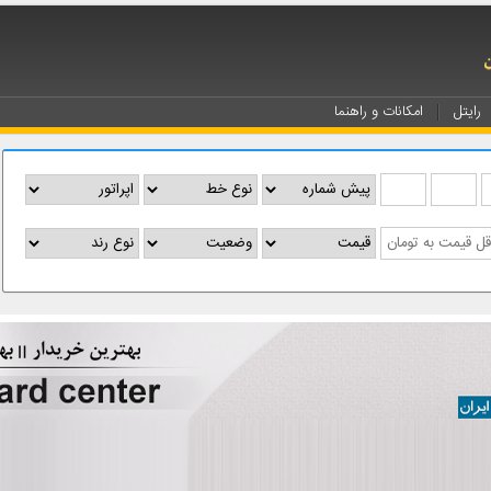
رایتل
امکانات و راهنما