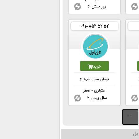
6 روز پیش
0910 852 52 52
خرید
تومان
128,000,000
اعتباری - صفر
2 سال پیش
...
یل