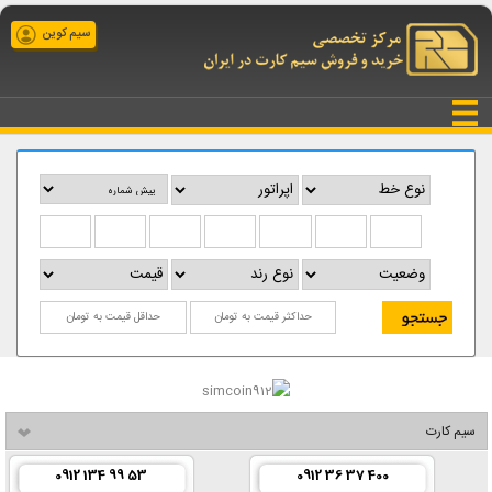
سیم کوین
سیم کارت
0912 134 99 53
0912 36 37 400