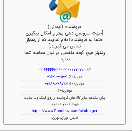
فروشنده: (ایمانی)
[جهت سرویس دهی بهتر و امکان پیگیری
حتما به فروشنده اعلام نمایید که از
رندباز
تماس می گیرید.]
رندباز
هیچ گونه منفعتی در قبال معامله شما
ندارد.
تلفن:
02122222071
-
02144444364
موبایل(1):
09121000507
موبایل(2):
02188878787
موبایل(3):
برای مشاهد سایر کالا های فروشنده بر روی لینک وب سایت
فروشنده کلیلک کنید.
https://www.Rondbaz.com/simberger
آدرس: تهران، تهران،