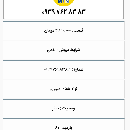
0939 762 83 83
قیمت :
4,990,000
شرایط فروش :
نقدی
شماره :
09397628383
نوع خط :
اعتباری
وضعیت :
صفر
بازدید :
60