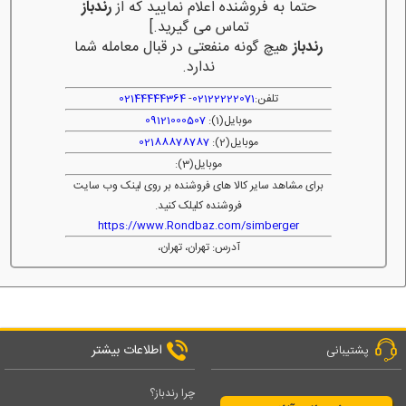
حتما به فروشنده اعلام نمایید که از
رندباز
تماس می گیرید.]
رندباز
هیچ گونه منفعتی در قبال معامله شما
ندارد.
تلفن:
02122222071
-
02144444364
موبایل(1):
09121000507
موبایل(2):
02188878787
موبایل(3):
برای مشاهد سایر کالا های فروشنده بر روی لینک وب سایت
فروشنده کلیلک کنید.
https://www.Rondbaz.com/simberger
آدرس: تهران، تهران،
اطلاعات بیشتر
پشتیبانی
چرا رندباز؟