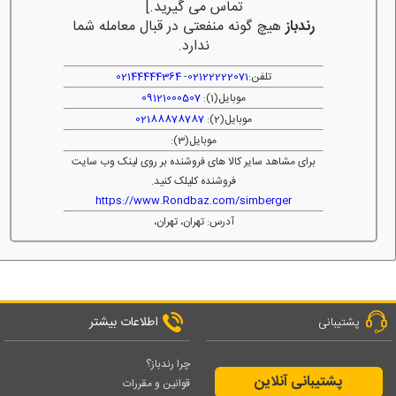
تماس می گیرید.]
رندباز
هیچ گونه منفعتی در قبال معامله شما
ندارد.
تلفن:
02122222071
-
02144444364
موبایل(1):
09121000507
موبایل(2):
02188878787
موبایل(3):
برای مشاهد سایر کالا های فروشنده بر روی لینک وب سایت
فروشنده کلیلک کنید.
https://www.Rondbaz.com/simberger
آدرس: تهران، تهران،
اطلاعات بیشتر
پشتیبانی
چرا رندباز؟
پشتیبانی آنلاین
قوانین و مقررات