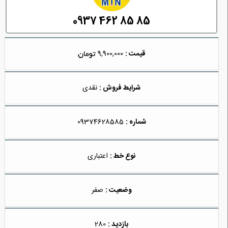
0937 462 85 85
قیمت :
9,900,000
شرایط فروش :
نقدی
شماره :
09374628585
نوع خط :
اعتباری
وضعیت :
صفر
بازدید :
280