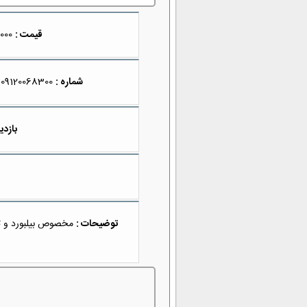
قیمت :
299,900,000
شماره :
09120068300
بازدید
توضیحات :
مخصوص بيلبورد و تبل