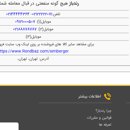
رندباز
هیچ گونه منفعتی در قبال معامله شما 
تلفن:
02122222071
-
02144444364
موبایل(1):
09121000507
موبایل(2):
02188878787
موبایل(3):
برای مشاهد سایر کالا های فروشنده بر روی لینک وب سایت فرو
ttps://www.Rondbaz.com/simberger
آدرس: تهران، تهران،
اطلاعات بیشتر
چرا رندباز؟
قوانین و مقررات
تعرفه ها