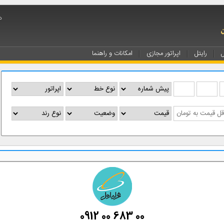
د
ل
رایتل
اپراتور مجازی
امکانات و راهنما
0912 00 683 00