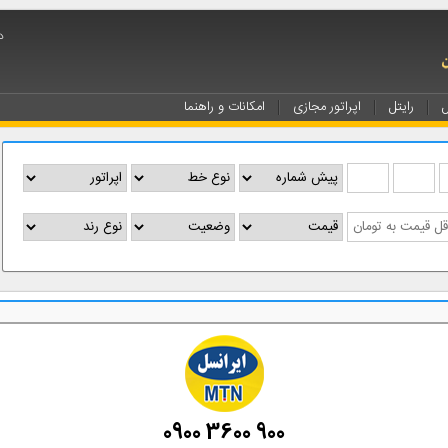
د
ل
رایتل
اپراتور مجازی
امکانات و راهنما
0900 3600 900