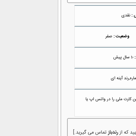
 :
نقدی
وضعیت :
صفر
:
-1 سال پیش
ه,رند آینه ای
كن كارت ملى را در واتس اپ یا
ید که از
رندباز
تماس می گیرید.]