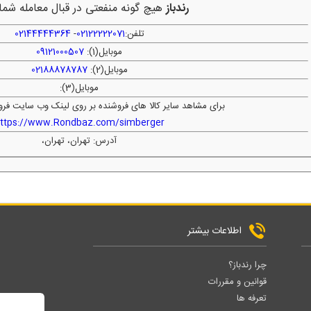
رندباز
هیچ گونه منفعتی در قبال معامله شما 
تلفن:
02122222071
-
02144444364
موبایل(1):
09121000507
موبایل(2):
02188878787
موبایل(3):
برای مشاهد سایر کالا های فروشنده بر روی لینک وب سایت فرو
ttps://www.Rondbaz.com/simberger
آدرس: تهران، تهران،
اطلاعات بیشتر
چرا رندباز؟
قوانین و مقررات
تعرفه ها