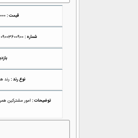
قیمت :
249,900,000
شماره :
09003600900
بازدی
نوع رند :
رند هز
توضیحات :
امور مشترکین همراه