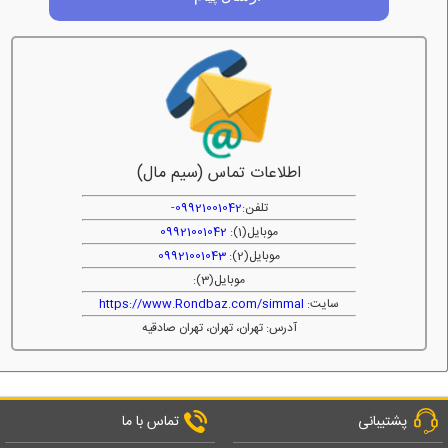
اطلاعات تماس (سیم مال)
تلفن:
09921001042
-
موبایل(1):
09921001042
موبایل(2):
09921001043
موبایل(3):
سایت:
https://www.Rondbaz.com/simmal
آدرس: تهران، تهران، تهران صادقیه
پشتیبانی
تماس با ما