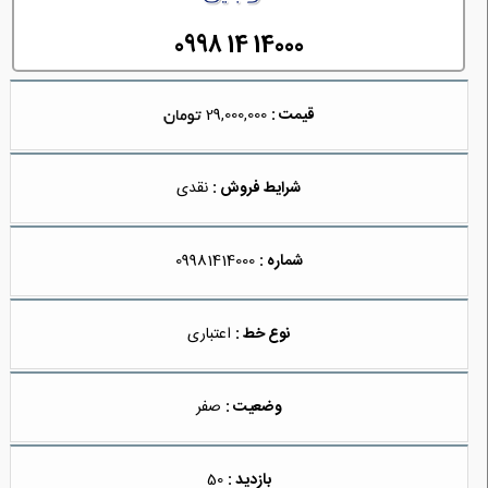
0998 14 14000
قیمت :
29,000,000
شرایط فروش :
نقدی
شماره :
09981414000
نوع خط :
اعتباری
وضعیت :
صفر
بازدید :
50