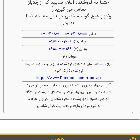
حتما به فروشنده اعلام نمایید که از
رندباز
تماس می گیرید.]
رندباز
هیچ گونه منفعتی در قبال معامله شما
ندارد.
تلفن:
05134282000
-
05134282121
موبایل(1):
09302062006
موبایل(2):
09152502066
موبایل(3):
برای مشاهد سایر کالا های فروشنده بر روی لینک وب سایت
فروشنده کلیلک کنید.
https://www.Rondbaz.com/rondvip
آدرس: تهران ، تهران ، شعبه تهران : میدان ولیعصر، کریمی /
شعبه مشهد : بین چهارراه میلاد و استقلال 4 پشت ایستگاه
اتوبوس همراه اردیبهشت / شعبه شاندیز : خیابان ولیعصر
حاشیه میدان ولیعصر دفتر پیشخوان شاندیز