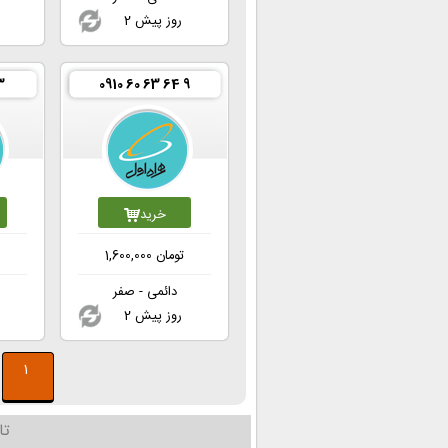
2 روز پیش
3
0910 60 63 64 9
خرید
تومان
1,600,000
ت
دائمی - صفر
2 روز پیش
1
تا