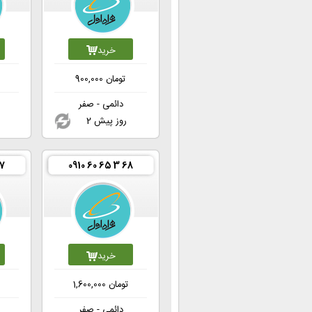
خرید
تومان
900,000
ت
دائمی - صفر
2 روز پیش
67
0910 60 65 3 68
خرید
تومان
1,600,000
ت
دائمی - صفر