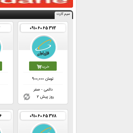
سیم کارت
7
0910 60 65 372
خرید
تومان
900,000
دائمی - صفر
2 روز پیش
6
0910 60 65 378