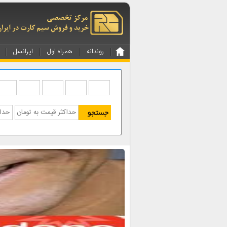
روندانه
همراه اول
ایرانسل