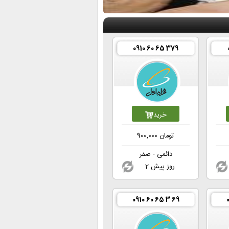
0910 60 65 379
خرید
تومان
900,000
دائمی - صفر
2 روز پیش
0910 60 65 3 69