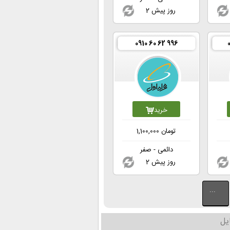
2 روز پیش
0910 60 62 996
خرید
تومان
1,100,000
دائمی - صفر
2 روز پیش
...
یل