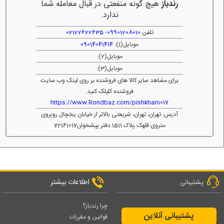
رندباز
هیچ گونه منفعتی در قبال معامله شما
ندارد.
تلفن:
09901208010
-
02122622635
موبایل(1):
09014041414
موبایل(2):
موبایل(3):
برای مشاهد سایر کالا های فروشنده بر روی لینک وب سایت
فروشنده کلیلک کنید.
https://www.Rondbaz.com/pishkhan1017
آدرس: تهران، تهران، شریعتی بالاتر از خیابان یخچال روبروی
متروی قلهک پلاک 1511 دفتر پیشخوان72161017
اطلاعات بیشتر
پشتیبانی
چرا رندباز؟
پشتیبانی آنلاین
قوانین و مقررات