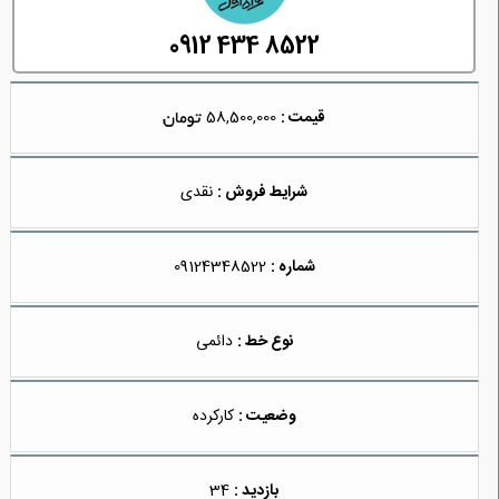
0912 434 8522
قیمت :
58,500,000
شرایط فروش :
نقدی
شماره :
09124348522
نوع خط :
دائمی
وضعیت :
کارکرده
بازدید :
34