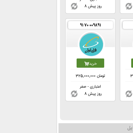
8 روز پیش
91 70 009891
خرید
3
تومان
325,000,000
اعتباری - صفر
8 روز پیش
یل