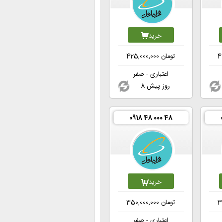
خرید
4
تومان
425,000,000
اعتباری - صفر
8 روز پیش
0918 48 000 48
خرید
3
تومان
350,000,000
اعتباری - صفر