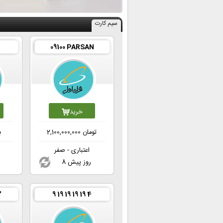
سیم کارت
09100 PARSAN
خرید
تومان
2,100,000,000
ب
اعتباری - صفر
8 روز پیش
2
9 19 19 19 19 4