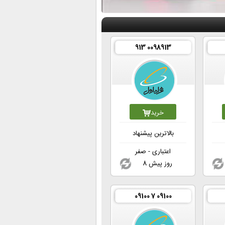
913 0098913
خرید
بالاترین پیشنهاد
اعتباری - صفر
8 روز پیش
09100 7 09100