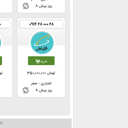
8 روز پیش
0
0914 68 000 68
خرید
تومان
350,000,000
تو
اعتباری - صفر
8 روز پیش
تا