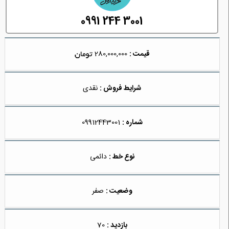
0991 244 3001
قیمت :
280,000,000
شرایط فروش :
نقدی
شماره :
09912443001
نوع خط :
دائمی
وضعیت :
صفر
بازدید :
70