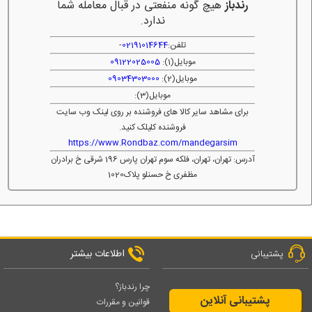
رندباز
هیچ گونه منفعتی در قبال معامله شما
ندارد.
تلفن:
02191014644
-
موبایل(1):
09122025005
موبایل(2):
09034303000
موبایل(3):
برای مشاهد سایر کالا های فروشنده بر روی لینک وب سایت
فروشنده کلیلک کنید.
https://www.Rondbaz.com/mandegarsim
آدرس: تهران، تهران، فلکه سوم تهران پارس 196 شرقی خ برادران
مظفری خ حسنلو پلاک1020
اطلاعات بیشتر
پشتیبانی
چرا رندباز؟
پشتیبانی آنلاین
قوانین و مقررات