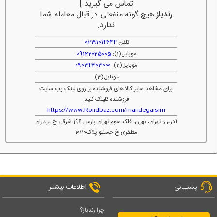
تماس می گیرید.]
رندباز
هیچ گونه منفعتی در قبال معامله شما
ندارد.
تلفن:
02191014644
-
موبایل(1):
09122025005
موبایل(2):
09034303000
موبایل(3):
برای مشاهد سایر کالا های فروشنده بر روی لینک وب سایت
فروشنده کلیلک کنید.
https://www.Rondbaz.com/mandegarsim
آدرس: تهران، تهران، فلکه سوم تهران پارس 196 شرقی خ برادران
مظفری خ حسنلو پلاک1020
اطلاعات بیشتر
پشتیبانی
چرا رندباز؟