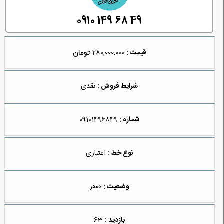
0910 149 68 49
قیمت :
280,000,000
شرایط فروش :
نقدی
شماره :
09101496849
نوع خط :
اعتباری
وضعیت :
صفر
بازدید :
63