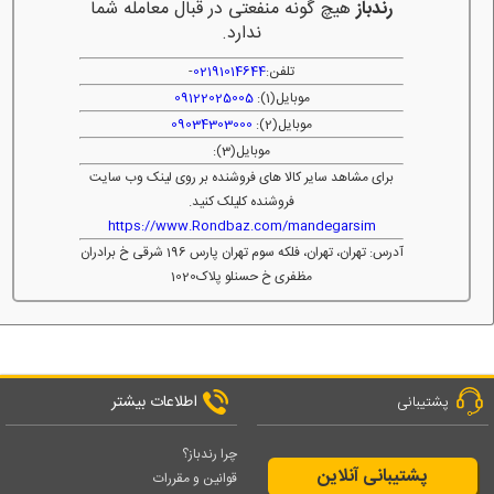
رندباز
هیچ گونه منفعتی در قبال معامله شما
ندارد.
تلفن:
02191014644
-
موبایل(1):
09122025005
موبایل(2):
09034303000
موبایل(3):
برای مشاهد سایر کالا های فروشنده بر روی لینک وب سایت
فروشنده کلیلک کنید.
https://www.Rondbaz.com/mandegarsim
آدرس: تهران، تهران، فلکه سوم تهران پارس 196 شرقی خ برادران
مظفری خ حسنلو پلاک1020
اطلاعات بیشتر
پشتیبانی
چرا رندباز؟
پشتیبانی آنلاین
قوانین و مقررات