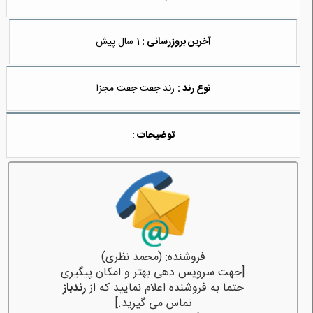
آخرین بروزرسانی :
1 سال پیش
نوع رند :
رند جفت جفت مجزا
توضیحات :
فروشنده: (محمد نظری)
[جهت سرویس دهی بهتر و امکان پیگیری
حتما به فروشنده اعلام نمایید که از
رندباز
تماس می گیرید.]