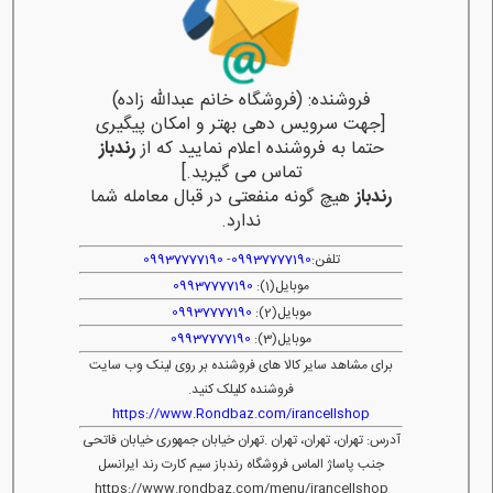
فروشنده: (فروشگاه خانم عبدالله زاده)
[جهت سرویس دهی بهتر و امکان پیگیری
حتما به فروشنده اعلام نمایید که از
رندباز
تماس می گیرید.]
رندباز
هیچ گونه منفعتی در قبال معامله شما
ندارد.
تلفن:
09937777190
-
09937777190
موبایل(1):
09937777190
موبایل(2):
09937777190
موبایل(3):
09937777190
برای مشاهد سایر کالا های فروشنده بر روی لینک وب سایت
فروشنده کلیلک کنید.
https://www.Rondbaz.com/irancellshop
آدرس: تهران، تهران، تهران .تهران خیابان جمهوری خیابان فاتحی
جنب پاساژ الماس فروشگاه رندباز سیم کارت رند ایرانسل
https://www.rondbaz.com/menu/irancellshop