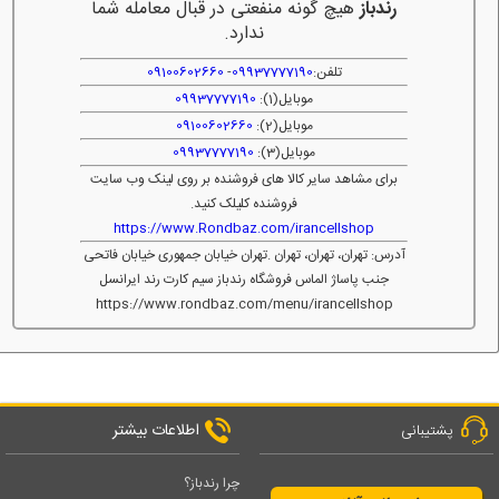
رندباز
هیچ گونه منفعتی در قبال معامله شما
ندارد.
تلفن:
09937777190
-
09100602660
موبایل(1):
09937777190
موبایل(2):
09100602660
موبایل(3):
09937777190
برای مشاهد سایر کالا های فروشنده بر روی لینک وب سایت
فروشنده کلیلک کنید.
https://www.Rondbaz.com/irancellshop
آدرس: تهران، تهران، تهران .تهران خیابان جمهوری خیابان فاتحی
جنب پاساژ الماس فروشگاه رندباز سیم کارت رند ایرانسل
https://www.rondbaz.com/menu/irancellshop
اطلاعات بیشتر
پشتیبانی
چرا رندباز؟