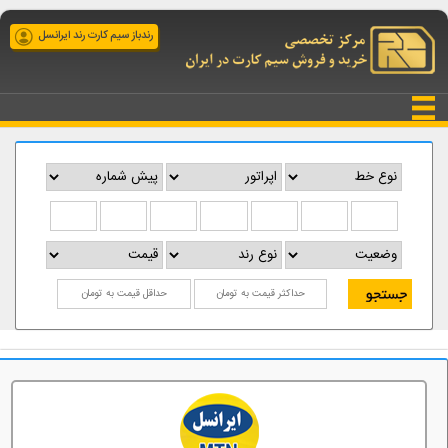
رندباز سیم کارت رند ایرانسل