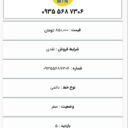
0935 568 7306
قیمت :
850,000
شرایط فروش :
نقدی
شماره :
09355687306
نوع خط :
دائمی
وضعیت :
صفر
بازدید :
5