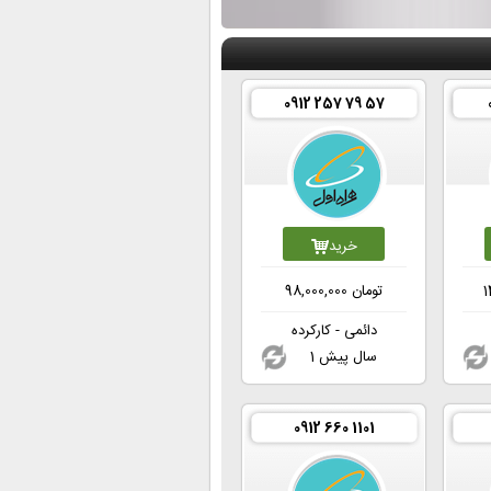
0912 257 79 57
خرید
1
تومان
98,000,000
دائمی - کارکرده
1 سال پیش
0912 660 1101