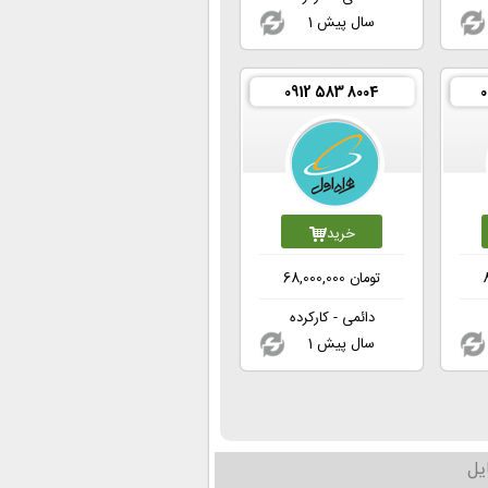
1 سال پیش
0912 583 8004
خرید
تومان
68,000,000
دائمی - کارکرده
1 سال پیش
یل