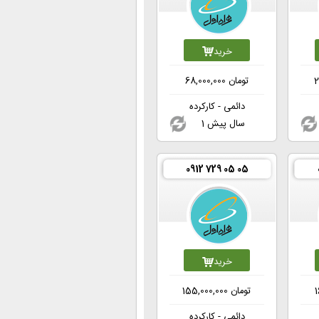
خرید
2
تومان
68,000,000
دائمی - کارکرده
1 سال پیش
0912 729 05 05
خرید
1
تومان
155,000,000
دائمی - کارکرده