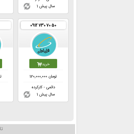
1 سال پیش
0
0912 730 70 50
خرید
تومان
120,000,000
ت
دائمی - کارکرده
1 سال پیش
تا