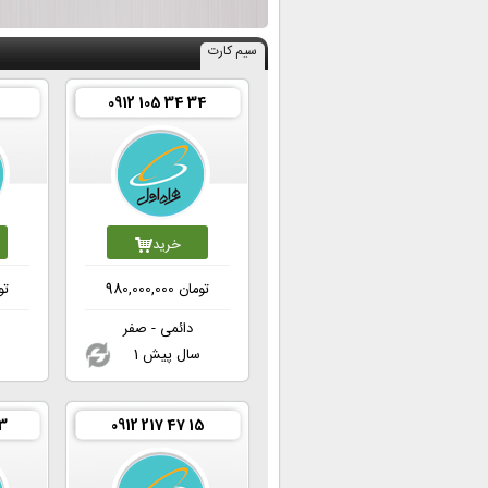
سیم کارت
0912 105 34 34
خرید
تومان
980,000,000
تو
دائمی - صفر
1 سال پیش
33
0912 217 47 15