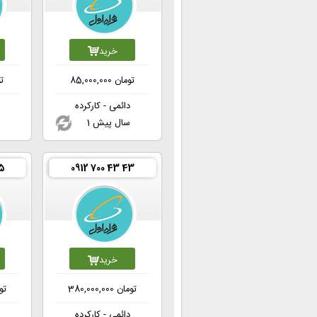
خرید
تومان
85,000,000
ت
دائمی - کارکرده
1 سال پیش
5
0912 700 43 43
خرید
تومان
380,000,000
تو
دائمی - کارکرده