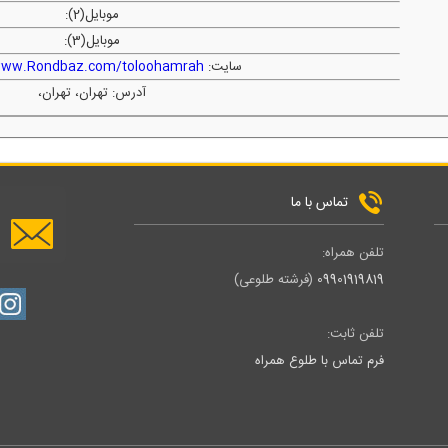
موبایل(2):
موبایل(3):
سایت:
/www.Rondbaz.com/toloohamrah
آدرس: تهران، تهران،
تماس با ما
تلفن همراه:
09901919819
(فرشته طلوعی)
تلفن ثابت:
فرم تماس با طلوع همراه