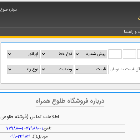
درباره طلوع
ت و راهنما
درباره فروشگاه طلوع همراه
اطلاعات تماس (فرشته طلوعی)
تلفن:
77988001
-
77988001
موبایل(1):
09901919819