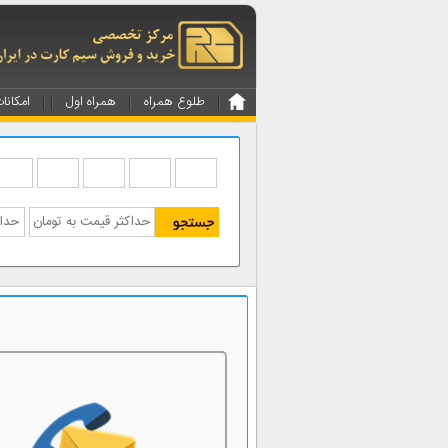
طلوع همراه
همراه اول
امکانا