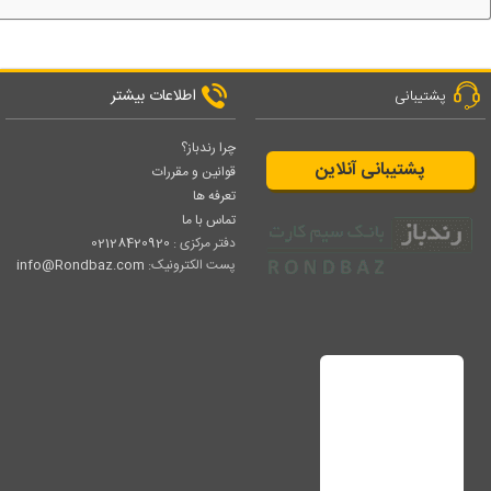
اطلاعات بیشتر
پشتیبانی
چرا رندباز؟
پشتیبانی آنلاین
قوانین و مقررات
تعرفه ها
تماس با ما
دفتر مرکزی :
02128420920
پست الکترونیک:
info@Rondbaz.com