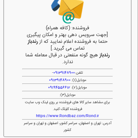
فروشنده: (کافه همراه)
[جهت سرویس دهی بهتر و امکان پیگیری
حتما به فروشنده اعلام نمایید که از
رندباز
تماس می گیرید.]
رندباز
هیچ گونه منفعتی در قبال معامله شما
ندارد.
تلفن:
09139148900
-
موبایل(1):
09139148900
موبایل(2):
09194556612
موبایل(3):
برای مشاهد سایر کالا های فروشنده بر روی لینک وب سایت
فروشنده کلیلک کنید.
https://www.Rondbaz.com/Rond.ir
آدرس: تهران و اصفهان، سراسر کشور، اصفهان و تهران و سراسر
کشور