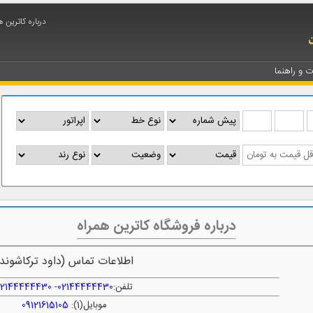
درباره کاترین ه
ت و راهنما
درباره فروشگاه کاترین همراه
اطلاعات تماس (داود ترکاشوند)
تلفن:
02144444430
-
02144444430
موبایل(1):
09121615105