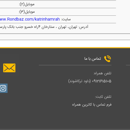
موبایل(2):
موبایل(3):
سایت:
www.Rondbaz.com/katrinhamrah
آدرس: تهران، تهران ، ستارخان ۴راه خسرو جنب بانک پارسیان طبقه دوم واحد۲۰۴
تماس با ما
تلفن همراه:
09121615105
(داود ترکاشوند)
تلفن ثابت:
فرم تماس با کاترین همراه