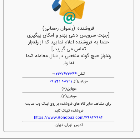
فروشنده: (رضوان رحمانی)
[جهت سرویس دهی بهتر و امکان پیگیری
حتما به فروشنده اعلام نمایید که از
رندباز
تماس می گیرید.]
رندباز
هیچ گونه منفعتی در قبال معامله شما
ندارد.
تلفن:
02177472244
-
موبایل(1):
09124488791
موبایل(2):
موبایل(3):
برای مشاهد سایر کالا های فروشنده بر روی لینک وب سایت
فروشنده کلیلک کنید.
https://www.Rondbaz.com/79867986
آدرس: تهران، تهران،