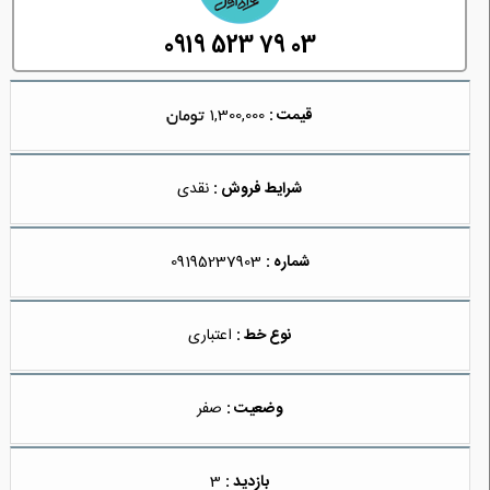
0919 523 79 03
قیمت :
1,300,000
شرایط فروش :
نقدی
شماره :
09195237903
نوع خط :
اعتباری
وضعیت :
صفر
بازدید :
3