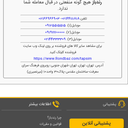
رندباز
هیچ گونه منفعتی در قبال معامله شما
ندارد.
تلفن:
02144111818
-
02166966903
موبایل(1):
09125515515
موبایل(2):
09197700000
موبایل(3):
02144333309
برای مشاهد سایر کالا های فروشنده بر روی لینک وب سایت
فروشنده کلیلک کنید.
https://www.Rondbaz.com/tapsim
آدرس: تهران، تهران، تهران-شهران جنوبی-روبروی فرهنگ سرای
معرفت-ساختمان مقدس-پلاک30 واحد10 (میرنصیری)
اطلاعات بیشتر
پشتیبانی
چرا رندباز؟
پشتیبانی آنلاین
قوانین و مقررات