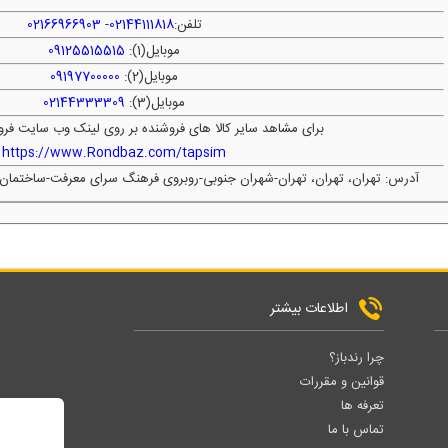
تلفن:
02144111818
-
02166966903
موبایل(1):
09125515515
موبایل(2):
09197700000
موبایل(3):
02144333309
برای مشاهد سایر کالا های فروشنده بر روی لینک وب سایت فرو
https://www.Rondbaz.com/tapsim
آدرس: تهران، تهران، تهران-شهران جنوبی-روبروی فرهنگ سرای معرفت-ساختمان مقدس-پلاک30 واح
اطلاعات بیشتر
چرا رندباز؟
قوانین و مقررات
تعرفه ها
تماس با ما