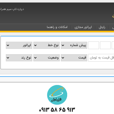
درباره تاپ سیم همراه
ل
رایتل
اپراتور مجازی
امکانات و راهنما
0913 58 65 913