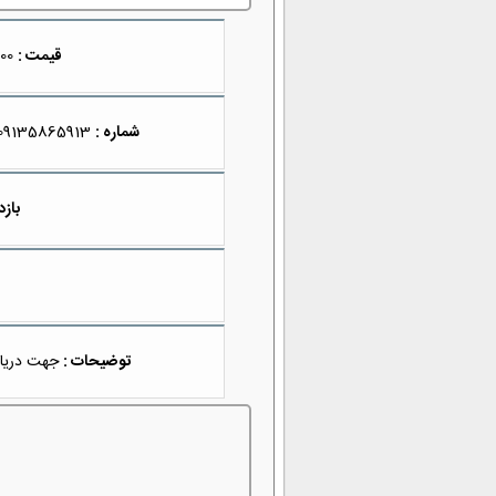
قیمت :
2,500,000
شماره :
09135865913
بازد
توضیحات :
جهت دریاف