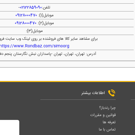
تلفن:
02122859090
-
موبایل(1):
09128000470
موبایل(2):
09128000470
موبایل(3):
برای مشاهد سایر کالا های فروشنده بر روی لینک وب سایت فرو
https://www.Rondbaz.com/simoorg
آدرس: تهران، تهران، تهران -پاسداران نبش نگارستان پنجم د
اطلاعات بیشتر
چرا رندباز؟
قوانین و مقررات
تعرفه ها
تماس با ما