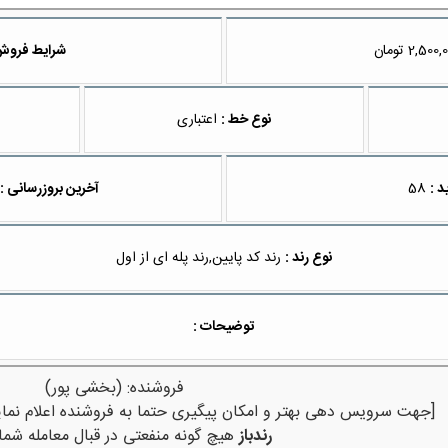
تومان
شرایط فروش
نوع خط :
اعتباری
د :
58
آخرین بروزرسانی :
نوع رند :
رند کد پایین,رند پله ای از اول
توضیحات :
فروشنده: (بخشی پور)
[جهت سرویس دهی بهتر و امکان پیگیری حتما به فروشنده اعلام نمای
رندباز
هیچ گونه منفعتی در قبال معامله شما 