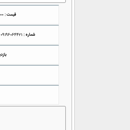
قیمت :
2,500,000
شماره :
09196064421
بازدی