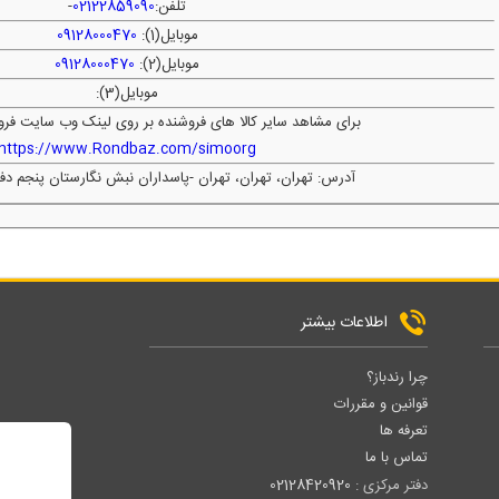
تلفن:
02122859090
-
موبایل(1):
09128000470
موبایل(2):
09128000470
موبایل(3):
برای مشاهد سایر کالا های فروشنده بر روی لینک وب سایت فرو
https://www.Rondbaz.com/simoorg
آدرس: تهران، تهران، تهران -پاسداران نبش نگارستان پنجم د
اطلاعات بیشتر
چرا رندباز؟
قوانین و مقررات
تعرفه ها
تماس با ما
دفتر مرکزی :
02128420920