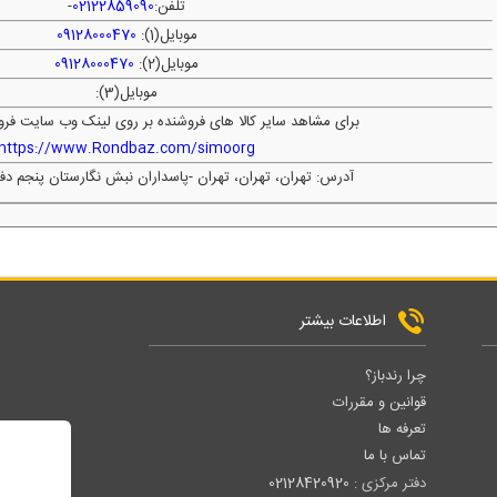
تلفن:
02122859090
-
موبایل(1):
09128000470
موبایل(2):
09128000470
موبایل(3):
برای مشاهد سایر کالا های فروشنده بر روی لینک وب سایت فرو
https://www.Rondbaz.com/simoorg
آدرس: تهران، تهران، تهران -پاسداران نبش نگارستان پنجم د
اطلاعات بیشتر
چرا رندباز؟
قوانین و مقررات
تعرفه ها
تماس با ما
دفتر مرکزی :
02128420920