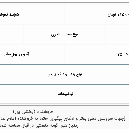
تومان
شرایط فروش
نوع خط :
اعتباری
د :
25
آخرین بروزرسانی :
نوع رند :
رند کد پایین
توضیحات :
فروشنده: (بخشی پور)
[جهت سرویس دهی بهتر و امکان پیگیری حتما به فروشنده اعلام نمای
رندباز
هیچ گونه منفعتی در قبال معامله شما 