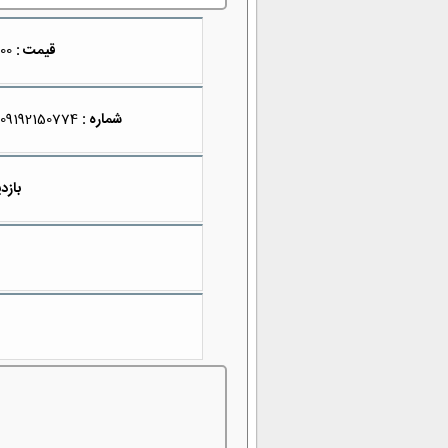
قیمت :
1,650,000
شماره :
09192150774
بازدی