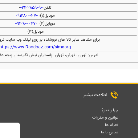
تلفن:
02122859090
-
موبایل(1):
09128000470
موبایل(2):
09128000470
موبایل(3):
برای مشاهد سایر کالا های فروشنده بر روی لینک وب سایت فرو
https://www.Rondbaz.com/simoorg
آدرس: تهران، تهران، تهران -پاسداران نبش نگارستان پنجم د
اطلاعات بیشتر
چرا رندباز؟
قوانین و مقررات
تعرفه ها
تماس با ما