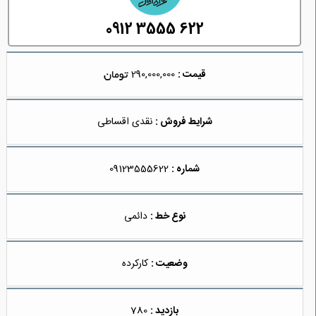
0912 3555 622
قیمت :
290,000,000
شرایط فروش :
نقدی اقساطی
شماره :
09123555622
نوع خط :
دائمی
وضعیت :
کارکرده
بازدید :
780