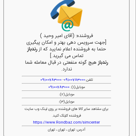
فروشنده: (آقای امیر وحید )
[جهت سرویس دهی بهتر و امکان پیگیری
حتما به فروشنده اعلام نمایید که از
رندباز
تماس می گیرید.]
رندباز
هیچ گونه منفعتی در قبال معامله شما
ندارد.
تلفن:
09100783000
-
09100783000
موبایل(1):
09100783000
موبایل(2):
موبایل(3):
برای مشاهد سایر کالا های فروشنده بر روی لینک وب سایت
فروشنده کلیلک کنید.
https://www.Rondbaz.com/simcenter
آدرس: تهران ، تهران ، تهران