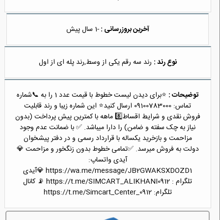
آخرین بروزرسانی :
-1 سال پیش
نوع رند :
رند سه رقم یکی از وسط,رند پله ای از اول
توضیحات :
⭐️برای دیدن لیست خطوط با قیمت عدد 1 را به 📞شماره
تماس: 09100783000 ارسال کنید⭐️ این شماره زیبا و رند قابلیت
فروش نقدی و شرایط اقساط8️⃣ ماهه با کمترین پیش پرداخت (بدون
نیاز به چک سفته و ضامن) را دارا میباشد. ✅ با ضمانت عدم وجود
مزاحمت و بازخرید یکساله با قرارداد رسمی و در دفتر پیشخوان
دولت به فروش میرسد. ✅تمامی خطوط بدون زنگخور و مزاحمت 💎
آیدی واتساپ:
https://wa.me/message/JB2GWAKSXDOZD1 💎آیدی
تلگرام : https://t.me/SIMCART_ALIKHANI0912 📡 کانال
تلگرام: https://t.me/Simcart_Center_0912