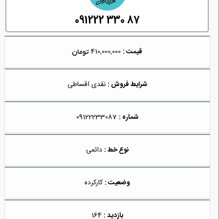
091222 330 87
قیمت :
410,000,000
شرایط فروش :
نقدی اقساطی
شماره :
09122233087
نوع خط :
دائمی
وضعیت :
کارکرده
بازدید :
164