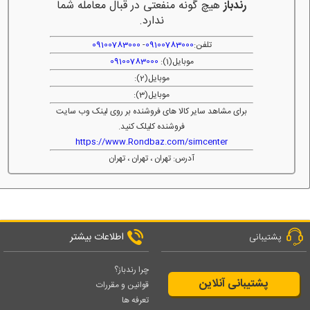
رندباز
هیچ گونه منفعتی در قبال معامله شما
ندارد.
تلفن:
09100783000
-
09100783000
موبایل(1):
09100783000
موبایل(2):
موبایل(3):
برای مشاهد سایر کالا های فروشنده بر روی لینک وب سایت
فروشنده کلیلک کنید.
https://www.Rondbaz.com/simcenter
آدرس: تهران ، تهران ، تهران
اطلاعات بیشتر
پشتیبانی
چرا رندباز؟
پشتیبانی آنلاین
قوانین و مقررات
تعرفه ها