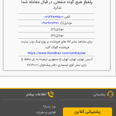
رندباز
هیچ گونه منفعتی در قبال معامله شما
ندارد.
تلفن:
02166737500
-
موبایل(1):
09129212621
موبایل(2):
موبایل(3):
برای مشاهد سایر کالا های فروشنده بر روی لینک وب سایت
فروشنده کلیلک کنید.
https://www.Rondbaz.com/simbazaar
آدرس: تهران، تهران، تهران خ جمهوری نرسیده به پل حافظ خ
رازی نبش کوی تیمساری دفتر پیشخوان 72161001
اطلاعات بیشتر
پشتیبانی
چرا رندباز؟
پشتیبانی آنلاین
قوانین و مقررات