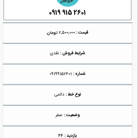
0919 915 2601
قیمت :
2,500,000
شرایط فروش :
نقدی
شماره :
09199152601
نوع خط :
دائمی
وضعیت :
صفر
بازدید :
44