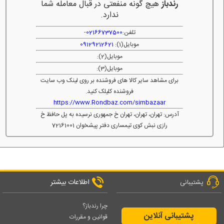
رندباز
هیچ گونه منفعتی در قبال معامله شما
ندارد.
تلفن:
02166737500
-
موبایل(1):
09129212621
موبایل(2):
موبایل(3):
برای مشاهد سایر کالا های فروشنده بر روی لینک وب سایت
فروشنده کلیلک کنید.
https://www.Rondbaz.com/simbazaar
آدرس: تهران، تهران، تهران خ جمهوری نرسیده به پل حافظ خ
رازی نبش کوی تیمساری دفتر پیشخوان 72161001
اطلاعات بیشتر
پشتیبانی
چرا رندباز؟
پشتیبانی آنلاین
قوانین و مقررات