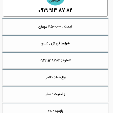
0919 913 87 82
قیمت :
2,500,000
شرایط فروش :
نقدی
شماره :
09199138782
نوع خط :
دائمی
وضعیت :
صفر
بازدید :
48