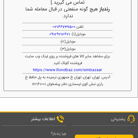
تماس می گیرید.]
رندباز
هیچ گونه منفعتی در قبال معامله شما
ندارد.
تلفن:
02166737500
-
موبایل(1):
09129212621
موبایل(2):
موبایل(3):
برای مشاهد سایر کالا های فروشنده بر روی لینک وب سایت
فروشنده کلیلک کنید.
https://www.Rondbaz.com/simbazaar
آدرس: تهران، تهران، تهران خ جمهوری نرسیده به پل حافظ خ
رازی نبش کوی تیمساری دفتر پیشخوان 72161001
اطلاعات بیشتر
پشتیبانی
چرا رندباز؟