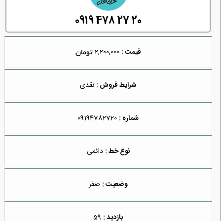
0919 478 27 20
قیمت :
2,200,000
شرایط فروش :
نقدی
شماره :
09194782720
نوع خط :
دائمی
وضعیت :
صفر
بازدید :
59