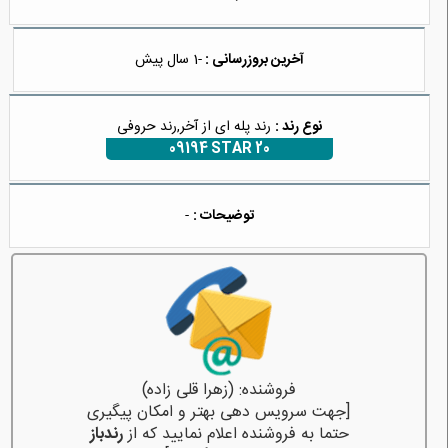
آخرین بروزرسانی :
-1 سال پیش
نوع رند :
رند پله ای از آخر,رند حروفی
09194 STAR 20
توضیحات :
-
فروشنده: (زهرا قلی زاده)
[جهت سرویس دهی بهتر و امکان پیگیری
حتما به فروشنده اعلام نمایید که از
رندباز