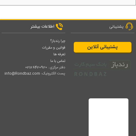
اطلاعات بیشتر
پشتیبانی
چرا رندباز؟
پشتیبانی آنلاین
قوانین و مقررات
تعرفه ها
تماس با ما
دفتر مرکزی :
02128420920
پست الکترونیک:
info@Rondbaz.com