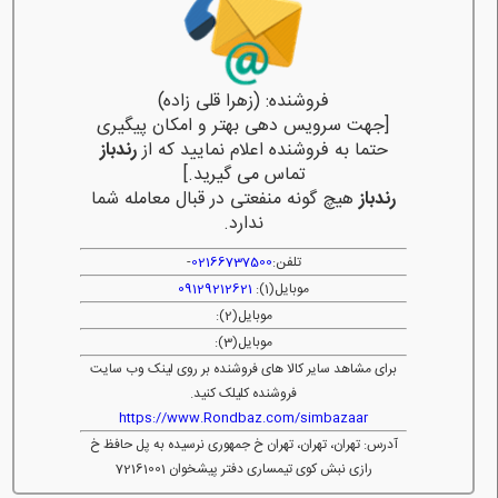
فروشنده: (زهرا قلی زاده)
[جهت سرویس دهی بهتر و امکان پیگیری
حتما به فروشنده اعلام نمایید که از
رندباز
تماس می گیرید.]
رندباز
هیچ گونه منفعتی در قبال معامله شما
ندارد.
تلفن:
02166737500
-
موبایل(1):
09129212621
موبایل(2):
موبایل(3):
برای مشاهد سایر کالا های فروشنده بر روی لینک وب سایت
فروشنده کلیلک کنید.
https://www.Rondbaz.com/simbazaar
آدرس: تهران، تهران، تهران خ جمهوری نرسیده به پل حافظ خ
رازی نبش کوی تیمساری دفتر پیشخوان 72161001