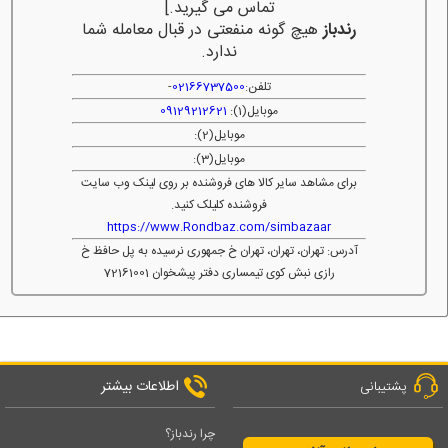
تماس می گیرید.]
رندباز
هیچ گونه منفعتی در قبال معامله شما
ندارد.
تلفن:
02166737500
-
موبایل(1):
09129212621
موبایل(2):
موبایل(3):
برای مشاهد سایر کالا های فروشنده بر روی لینک وب سایت
فروشنده کلیلک کنید.
https://www.Rondbaz.com/simbazaar
آدرس: تهران، تهران، تهران خ جمهوری نرسیده به پل حافظ خ
رازی نبش کوی تیمساری دفتر پیشخوان 72161001
اطلاعات بیشتر
پشتیبانی
چرا رندباز؟