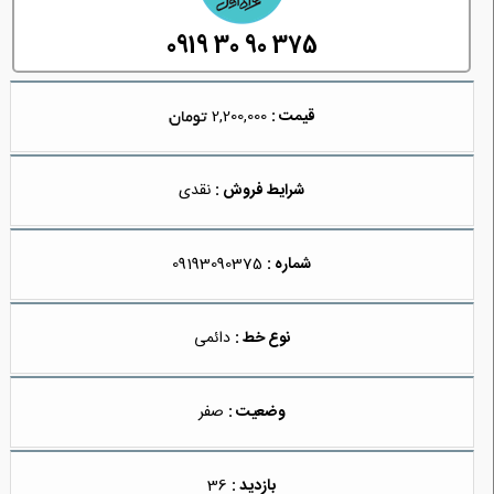
0919 30 90 375
قیمت :
2,200,000
شرایط فروش :
نقدی
شماره :
09193090375
نوع خط :
دائمی
وضعیت :
صفر
بازدید :
36