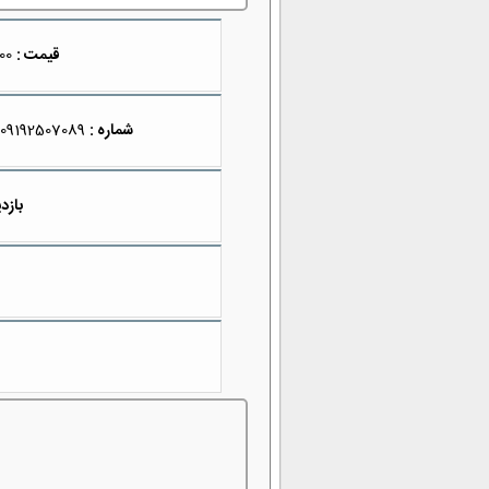
قیمت :
2,200,000
شماره :
09192507089
بازدی