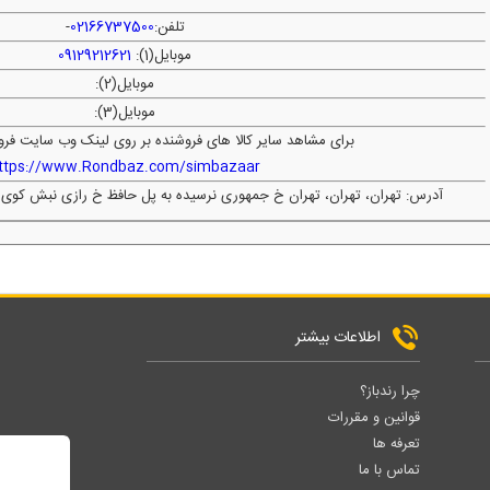
تلفن:
02166737500
-
موبایل(1):
09129212621
موبایل(2):
موبایل(3):
برای مشاهد سایر کالا های فروشنده بر روی لینک وب سایت فرو
ttps://www.Rondbaz.com/simbazaar
آدرس: تهران، تهران، تهران خ جمهوری نرسیده به پل حافظ خ رازی نبش کوی تیمسار
اطلاعات بیشتر
چرا رندباز؟
قوانین و مقررات
تعرفه ها
تماس با ما