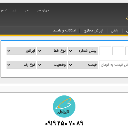
درباره سیــــــم بــــــازار
تماس ب
ل
رایتل
اپراتور مجازی
امکانات و راهنما
0919 250 70 89