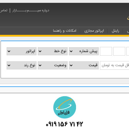
درباره سیــــــم بــــــازار
تماس ب
ل
رایتل
اپراتور مجازی
امکانات و راهنما
0919 156 71 42