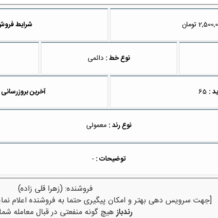
تومان
شرایط فروش
نوع خط :
دائمی
د :
65
آخرین بروزرسانی 
نوع رند :
معمولی
توضیحات :
-
فروشنده: (زهرا قلی زاده)
[جهت سرویس دهی بهتر و امکان پیگیری حتما به فروشنده اعلام نمای
رندباز
هیچ گونه منفعتی در قبال معامله شما 