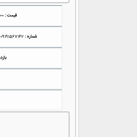
قیمت :
2,500,000
شماره :
09191567142
بازدی