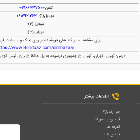
تلفن:
02166737500
-
موبایل(1):
09129212621
موبایل(2):
موبایل(3):
برای مشاهد سایر کالا های فروشنده بر روی لینک وب سایت فرو
ttps://www.Rondbaz.com/simbazaar
آدرس: تهران، تهران، تهران خ جمهوری نرسیده به پل حافظ خ رازی نبش کوی تیمسار
اطلاعات بیشتر
چرا رندباز؟
قوانین و مقررات
تعرفه ها
تماس با ما