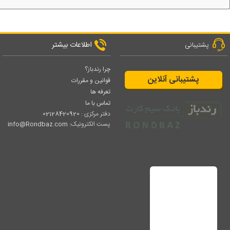
اطلاعات بیشتر
پشتیبانی
چرا رندباز؟
پشتیبانی آنلاین
قوانین و مقررات
تعرفه ها
تماس با ما
دفتر مرکزی :
02128420920
پست الکترونیک:
info@Rondbaz.com