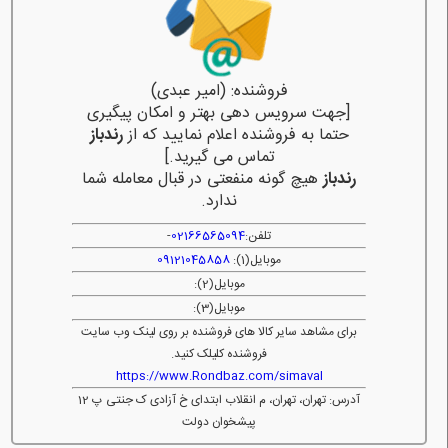
فروشنده: (امیر عبدی)
[جهت سرویس دهی بهتر و امکان پیگیری
حتما به فروشنده اعلام نمایید که از
رندباز
تماس می گیرید.]
رندباز
هیچ گونه منفعتی در قبال معامله شما
ندارد.
تلفن:
02166565094
-
موبایل(1):
09121045858
موبایل(2):
موبایل(3):
برای مشاهد سایر کالا های فروشنده بر روی لینک وب سایت
فروشنده کلیلک کنید.
https://www.Rondbaz.com/simaval
آدرس: تهران، تهران، م انقلاب ابتدای خ آزادی ک جنتی پ 12
پیشخوان دولت