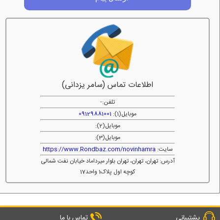
اطلاعات تماس (سامر یزدانی)
تلفن:
-
موبایل(1):
09129881001
موبایل(2):
موبایل(3):
سایت:
https://www.Rondbaz.com/novinhamra
آدرس: تهران، تهران، تهران بلوار میرداماد خیابان نفت شمالی
کوچه اول پلاک1 واحد17
پشتیبانی
تماس با ما