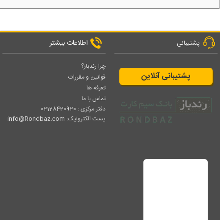
اطلاعات بیشتر
پشتیبانی
چرا رندباز؟
پشتیبانی آنلاین
قوانین و مقررات
تعرفه ها
تماس با ما
دفتر مرکزی :
02128420920
پست الکترونیک:
info@Rondbaz.com