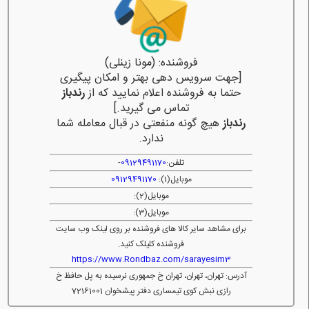
فروشنده: (مونا زینلی)
[جهت سرویس دهی بهتر و امکان پیگیری
حتما به فروشنده اعلام نمایید که از
رندباز
تماس می گیرید.]
رندباز
هیچ گونه منفعتی در قبال معامله شما
ندارد.
تلفن:
09129491170
-
موبایل(1):
09129491170
موبایل(2):
موبایل(3):
برای مشاهد سایر کالا های فروشنده بر روی لینک وب سایت
فروشنده کلیلک کنید.
https://www.Rondbaz.com/sarayesim3
آدرس: تهران، تهران، تهران خ جمهوری نرسیده به پل حافظ خ
رازی نبش کوی تیمساری دفتر پیشخوان 72161001